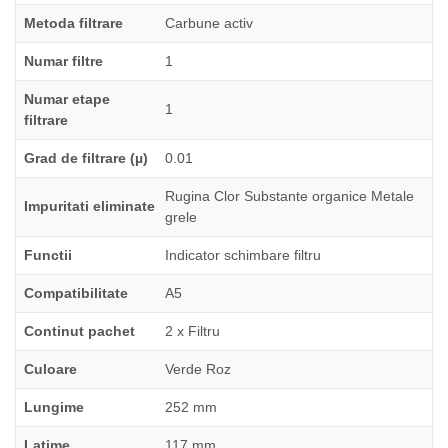
Metoda filtrare
Carbune activ
Numar filtre
1
Numar etape
1
filtrare
Grad de filtrare (µ)
0.01
Rugina Clor Substante organice Metale
Impuritati eliminate
grele
Functii
Indicator schimbare filtru
Compatibilitate
A5
Continut pachet
2 x Filtru
Culoare
Verde Roz
Lungime
252 mm
Latime
117 mm