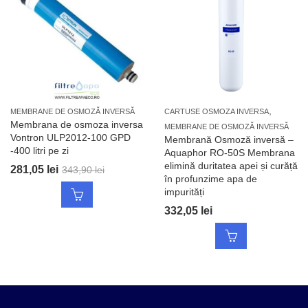
,
MEMBRANE DE OSMOZĂ INVERSĂ
CARTUSE OSMOZA INVERSA
Membrana de osmoza inversa
MEMBRANE DE OSMOZĂ INVERSĂ
Vontron ULP2012-100 GPD
Membrană Osmoză inversă –
-400 litri pe zi
Aquaphor RO-50S Membrana
elimină duritatea apei și curăță
281,05
lei
343,90
lei
în profunzime apa de
impurități
332,05
lei