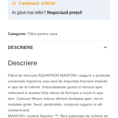
Cashback:
0,00
lei
Ai găsit mai ieftin?
Negociază prețul!
Categorie:
Filtre pentru cana
DESCRIERE
Descriere
Filtrul de inlocuire AQUAPHOR MAXFOR+ asigura o protectie
universala impotriva unei serii de impuritati frecvent intalnite
in apa de la robinet. Imbunatateste gustul si mirosul apei
reducand in acelasi timp viteza de formare a scarii in apa
tare. Cartusul filtrant reduce eficient duritatea apei, clorul,
metalele grele, fierul, pesticidele, compusii organici si alti
contaminanti.
MAXFOR+ contine Aqualen ™, fibra patentata de schimb de