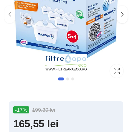
-17%
199,30
lei
165,55
lei