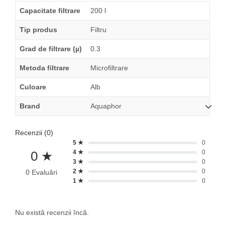
Capacitate filtrare
200 l
Tip produs
Filtru
Grad de filtrare (µ)
0.3
Metoda filtrare
Microfiltrare
Culoare
Alb
Brand
Aquaphor
Recenzii (0)
5 ★
0
0 ★
4 ★
0
3 ★
0
2 ★
0
0 Evaluări
1 ★
0
Nu există recenzii încă.