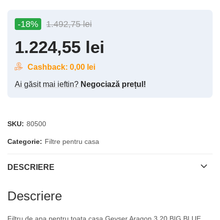
-18%
1.492,75
lei
1.224,55
lei
Cashback:
0,00
lei
Ai găsit mai ieftin?
Negociază prețul!
SKU:
80500
Categorie:
Filtre pentru casa
DESCRIERE
Descriere
Filtru de apa pentru toata casa Geyser Aragon 3 20 BIG BLUE