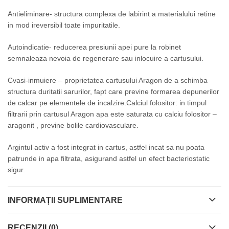
Antieliminare- structura complexa de labirint a materialului retine
in mod ireversibil toate impuritatile.
Autoindicatie- reducerea presiunii apei pure la robinet
semnaleaza nevoia de regenerare sau inlocuire a cartusului.
Cvasi-inmuiere – proprietatea cartusului Aragon de a schimba
structura duritatii sarurilor, fapt care previne formarea depunerilor
de calcar pe elementele de incalzire.Calciul folositor: in timpul
filtrarii prin cartusul Aragon apa este saturata cu calciu folositor –
aragonit , previne bolile cardiovasculare.
Argintul activ a fost integrat in cartus, astfel incat sa nu poata
patrunde in apa filtrata, asigurand astfel un efect bacteriostatic
sigur.
INFORMAȚII SUPLIMENTARE
RECENZII (0)