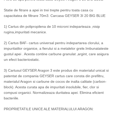
Statie de fitrare a apei in trei trepte pentru toata casa cu
capacitatea de filtrare 70m3. Carcasa GEYSER 3I 20 BIG BLUE
1) Cartus din polipropilena de 10 microni indeparteaza ,nisip
rugina,impuritati mecanice.
2) Cartus BAF- cartus universal pentru indepartarea clorului, a
impuritatilor organice, a fierului si a metalelor grele.Imbunatateste
gustul apei . Acesta contine carbune granulat ,argint, care asigura
un efect bacteriostatic.
3) Cartusul GEYSER Aragon 3 este produs din materialul unicat si
patentat de compania GEYSER cartus care consta din prefiltru,
materialul Aragon si carbune de cocos de inalta calitate (carbon-
block). Acesta curata apa de impuritati insolubile, fier, clor si
compusi organici. Normalizeaza duritatea apei. Elimina eficient
bacteriile.
PROPRIETATILE UNICE ALE MATERIALULUI ARAGON: