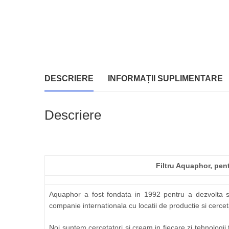
DESCRIERE
INFORMAȚII SUPLIMENTARE
Descriere
Filtru Aquaphor, pen
Aquaphor a fost fondata in 1992 pentru a dezvolta si 
companie internationala cu locatii de productie si cerceta
Noi suntem cercetatori si cream in fiecare zi tehnologii 