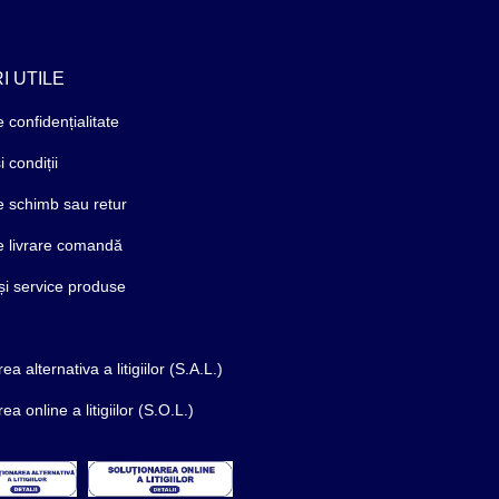
I UTILE
e confidențialitate
 condiții
de schimb sau retur
de livrare comandă
și service produse
ea alternativa a litigiilor (S.A.L.)
ea online a litigiilor (S.O.L.)