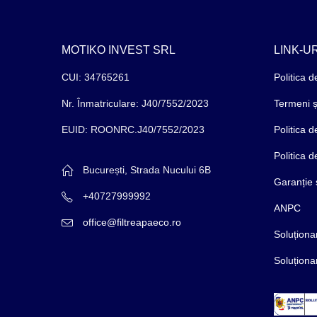
MOTIKO INVEST SRL
LINK-UR
CUI: 34765261
Politica d
Nr. Înmatriculare: J40/7552/2023
Termeni și
EUID: ROONRC.J40/7552/2023
Politica 
Politica 
București, Strada Nucului 6B
Garanție 
+40727999992
ANPC
office@filtreapaeco.ro
Soluționar
Soluționar