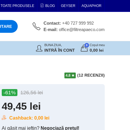
TOATE PRODUSELE
BLOG
GEYSER
AQUAPHOR
Contact:
+40 727 999 992
UTARE
E-mail:
office@filtreapaeco.com
BUNA ZIUA,
Coșul meu
0
INTRĂ ÎN CONT
0,00
lei
(12 RECENZII)
4.8 ★
-61%
126,56
lei
49,45
lei
Cashback:
0,00
lei
Ai găsit mai ieftin?
Negociază prețul!