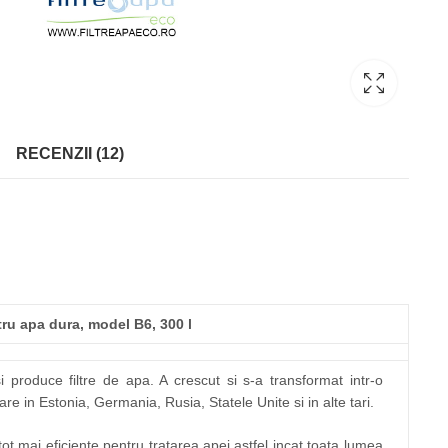
RECENZII (12)
tru apa dura, model B6, 300 l
produce filtre de apa. A crescut si s-a transformat intr-o
re in Estonia, Germania, Rusia, Statele Unite si in alte tari.
tot mai eficiente pentru tratarea apei astfel incat toata lumea