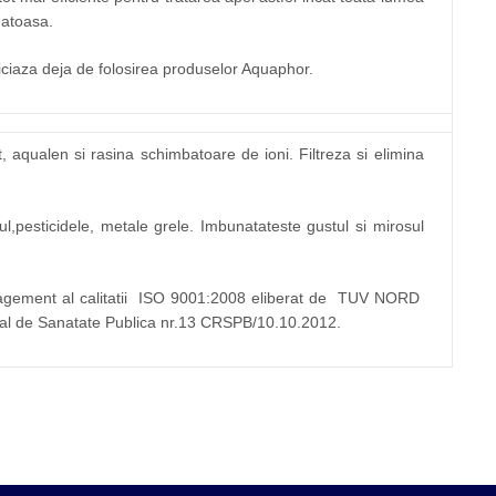
natoasa.
ficiaza deja de folosirea produselor Aquaphor.
 aqualen si rasina schimbatoare de ioni. Filtreza si elimina
lul,pesticidele, metale grele. Imbunatateste gustul si mirosul
gement al calitatii ISO 9001:2008 eliberat de TUV NORD
onal de Sanatate Publica nr.13 CRSPB/10.10.2012.