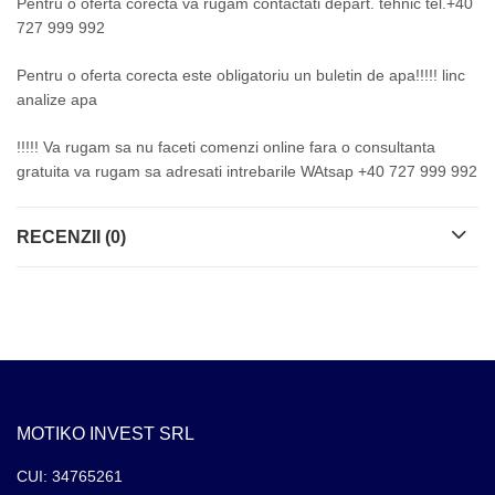
Pentru o oferta corecta va rugam contactati depart. tehnic tel.+40
727 999 992
Pentru o oferta corecta este obligatoriu un buletin de apa!!!!! linc
analize apa
!!!!! Va rugam sa nu faceti comenzi online fara o consultanta
gratuita va rugam sa adresati intrebarile WAtsap +40 727 999 992
RECENZII (0)
MOTIKO INVEST SRL
CUI: 34765261