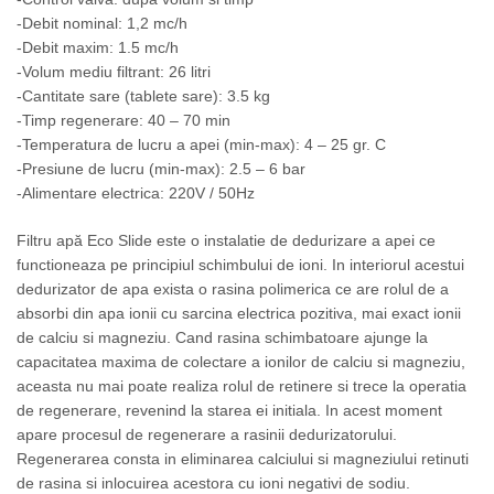
-Debit nominal: 1,2 mc/h
-Debit maxim: 1.5 mc/h
-Volum mediu filtrant: 26 litri
-Cantitate sare (tablete sare): 3.5 kg
-Timp regenerare: 40 – 70 min
-Temperatura de lucru a apei (min-max): 4 – 25 gr. C
-Presiune de lucru (min-max): 2.5 – 6 bar
-Alimentare electrica: 220V / 50Hz
Filtru apă Eco Slide este o instalatie de dedurizare a apei ce
functioneaza pe principiul schimbului de ioni. In interiorul acestui
dedurizator de apa exista o rasina polimerica ce are rolul de a
absorbi din apa ionii cu sarcina electrica pozitiva, mai exact ionii
de calciu si magneziu. Cand rasina schimbatoare ajunge la
capacitatea maxima de colectare a ionilor de calciu si magneziu,
aceasta nu mai poate realiza rolul de retinere si trece la operatia
de regenerare, revenind la starea ei initiala. In acest moment
apare procesul de regenerare a rasinii dedurizatorului.
Regenerarea consta in eliminarea calciului si magneziului retinuti
de rasina si inlocuirea acestora cu ioni negativi de sodiu.