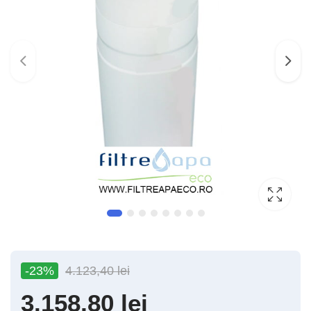
-23%
4.123,40
lei
3.158,80
lei