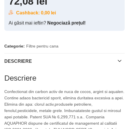
72,08
lei
Cashback:
0,00
lei
Ai găsit mai ieftin?
Negociază prețul!
Categorie:
Filtre pentru cana
DESCRIERE
Descriere
Confectionat din carbon activ de nuca de cocos, argint si aqualen.
Contine adaos bactericid sporit, elimina duritatea excesiva a apei.
Elimina din apa: clorul activ,produsele petroliere,
fenolul,pesticidele, metale grele. Imbunatateste gustul si mirosul
apei potabile. Patent SUA № 6,299,771 s.a.. Compania
AQUAPHOR dispune de certificatul de management al calitatii