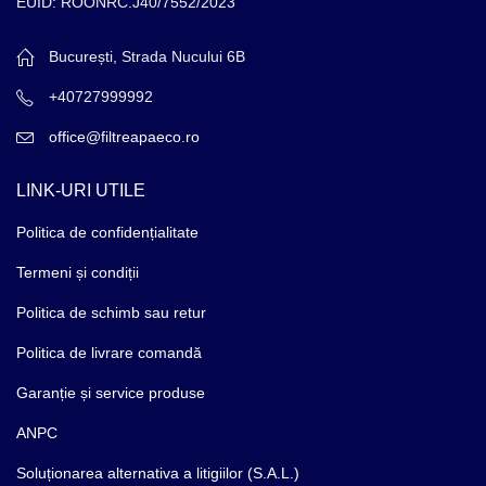
EUID: ROONRC.J40/7552/2023
București, Strada Nucului 6B
+40727999992
office@filtreapaeco.ro
LINK-URI UTILE
Politica de confidențialitate
Termeni și condiții
Politica de schimb sau retur
Politica de livrare comandă
Garanție și service produse
ANPC
Soluționarea alternativa a litigiilor (S.A.L.)