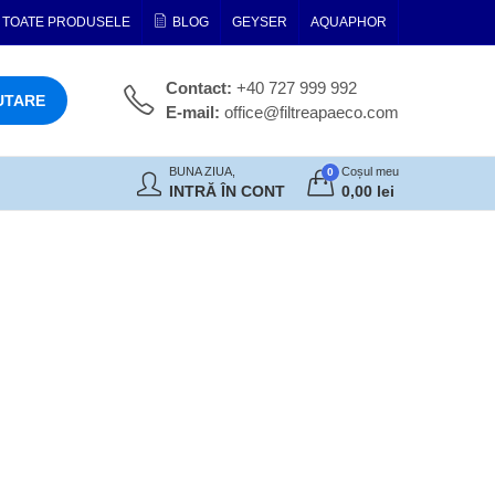
TOATE PRODUSELE
BLOG
GEYSER
AQUAPHOR
Contact:
+40 727 999 992
UTARE
E-mail:
office@filtreapaeco.com
BUNA ZIUA,
Coșul meu
0
INTRĂ ÎN CONT
0,00
lei