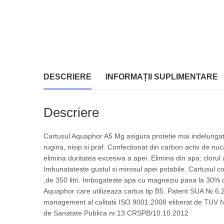
DESCRIERE
INFORMAȚII SUPLIMENTARE
Descriere
Cartusul Aquaphor A5 Mg asigura protetie mai indelungata
rugina, nisip si praf.
Confectionat din carbon activ de nuca
elimina duritatea excesiva a apei. Elimina din apa: clorul 
Imbunatateste gustul si mirosul apei potabile.
Cartusul co
,de 350 litri. Imbogateste apa cu magneziu pana la 30% din
Aquaphor care utilizeaza cartus tip B5.
Patent SUA № 6,2
management al calitatii ISO 9001:2008 eliberat de TUV N
de Sanatate Publica nr.13 CRSPB/10.10.2012