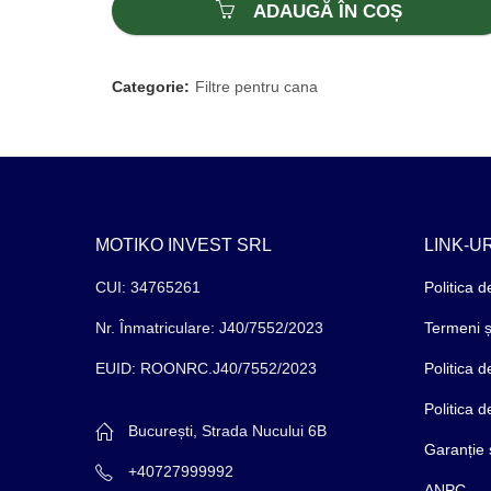
ADAUGĂ ÎN COȘ
Categorie:
Filtre pentru cana
MOTIKO INVEST SRL
LINK-UR
CUI: 34765261
Politica d
Nr. Înmatriculare: J40/7552/2023
Termeni și
EUID: ROONRC.J40/7552/2023
Politica 
Politica 
București, Strada Nucului 6B
Garanție 
+40727999992
ANPC