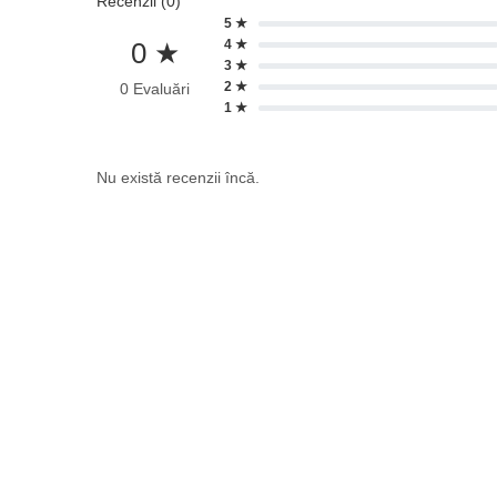
Recenzii (0)
5 ★
0 ★
4 ★
3 ★
2 ★
0 Evaluări
1 ★
Nu există recenzii încă.