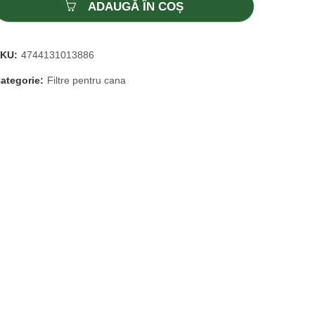
ADAUGĂ ÎN COȘ
SKU:
4744131013886
ategorie:
Filtre pentru cana