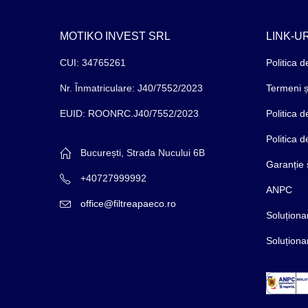
MOTIKO INVEST SRL
LINK-UR
CUI: 34765261
Politica d
Nr. Înmatriculare: J40/7552/2023
Termeni și
EUID: ROONRC.J40/7552/2023
Politica 
Politica 
București, Strada Nucului 6B
Garanție 
+40727999992
ANPC
office@filtreapaeco.ro
Soluționar
Soluționar