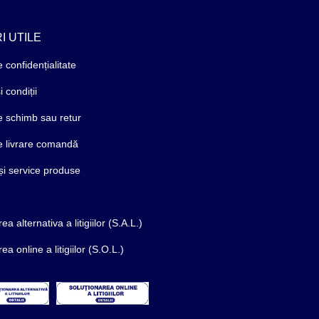
I UTILE
e confidențialitate
 condiții
de schimb sau retur
de livrare comandă
și service produse
ea alternativa a litigiilor (S.A.L.)
ea online a litigiilor (S.O.L.)