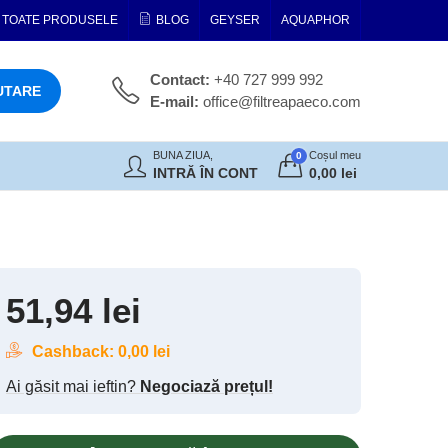
TOATE PRODUSELE
BLOG
GEYSER
AQUAPHOR
Contact:
+40 727 999 992
UTARE
E-mail:
office@filtreapaeco.com
BUNA ZIUA,
Coșul meu
0
INTRĂ ÎN CONT
0,00
lei
51,94
lei
Cashback:
0,00
lei
Ai găsit mai ieftin?
Negociază prețul!