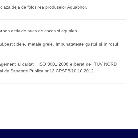
ficiaza deja de folosirea produselor Aquaphor.
arbon activ de nuca de cocos si aqualen.
lul,pesticidele, metale grele. Imbunatateste gustul si mirosul
gement al calitatii ISO 9001:2008 eliberat de TUV NORD
onal de Sanatate Publica nr.13 CRSPB/10.10.2012.