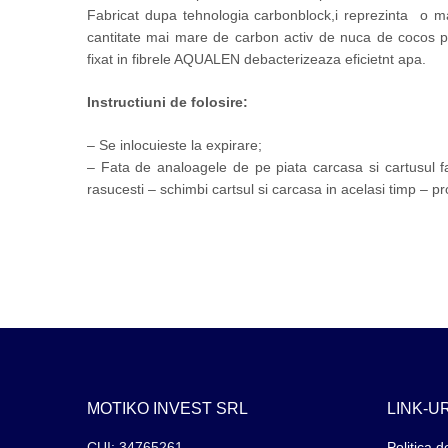
Fabricat dupa tehnologia carbonblock,i reprezinta o ma
cantitate mai mare de carbon activ de nuca de cocos pentr
fixat in fibrele AQUALEN debacterizeaza eficietnt apa.
Instructiuni de folosire:
– Se inlocuieste la expirare;
– Fata de analoagele de pe piata carcasa si cartusul fa
rasucesti – schimbi cartsul si carcasa in acelasi timp – p
MOTIKO INVEST SRL
LINK-UR
CUI: 34765261
Politica d