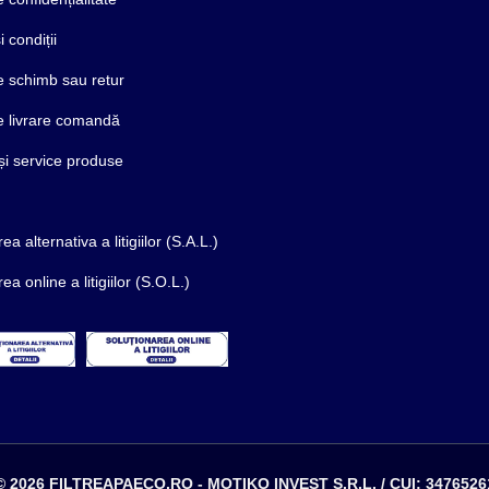
 condiții
de schimb sau retur
de livrare comandă
și service produse
ea alternativa a litigiilor (S.A.L.)
ea online a litigiilor (S.O.L.)
© 2026 FILTREAPAECO.RO - MOTIKO INVEST S.R.L. / CUI: 3476526