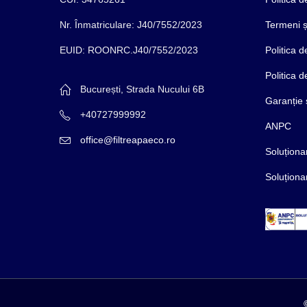
Nr. Înmatriculare: J40/7552/2023
Termeni și
EUID: ROONRC.J40/7552/2023
Politica 
Politica 
București, Strada Nucului 6B
Garanție 
+40727999992
ANPC
office@filtreapaeco.ro
Soluționar
Soluționar