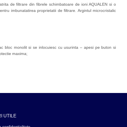
trita de filtrare din fibrele schimbatoare de ioni AQUALEN si o
u imbunatatirea proprietatii de filtrare. Argintul microcristalic
c bloc monolit si se inlocuiesc cu usurinta – apesi pe buton si
rotectie maxima;
I UTILE
e confidențialitate