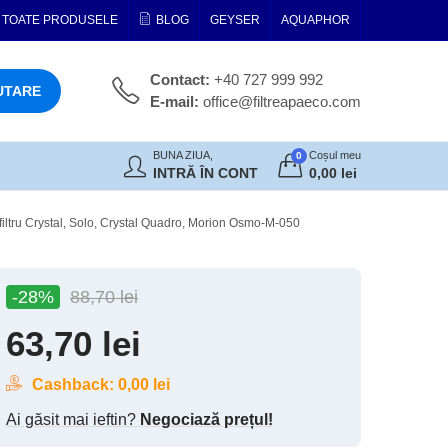
TOATE PRODUSELE
BLOG
GEYSER
AQUAPHOR
Contact:
+40 727 999 992
UTARE
E-mail:
office@filtreapaeco.com
BUNA ZIUA,
Coșul meu
0
INTRĂ ÎN CONT
0,00
lei
filtru Crystal, Solo, Crystal Quadro, Morion Osmo-M-050
-28%
88,70
lei
63,70
lei
Cashback:
0,00
lei
Ai găsit mai ieftin?
Negociază prețul!