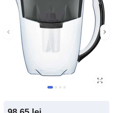
98,65
lei