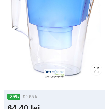
-35%
99,65
lei
64,40
lei