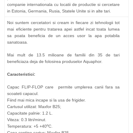
companie internationala cu locatii de productie si cercetare
in Estonia, Germania, Rusia, Statele Unite si in alte tari.
Noi suntem cercetatori si cream in fiecare zi tehnologii tot
mai eficiente pentru tratarea apei astfel incat toata lumea
sa poata beneficia de un acces usor la apa potabila
sanatoasa.
Mai mult de 13.5 milioane de familii din 35 de tari
beneficiaza deja de folosirea produselor Aquaphor.
Caracteristici:
Capac FLIP-FLOP care permite umplerea canii fara sa
scoateti capacul.
Fiind mai mica incape si la usa de frigider.
Cartusul utilizat: Maxfor B25;
Capacitate palnie: 1.2 L.
Viteza: 0.3 litri/minut.
o
Temperatura: +5 +40
C.
Cana contine cartus: Maxfor B25.