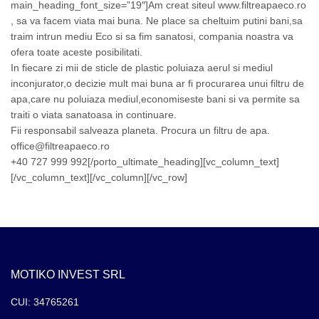
main_heading_font_size=”19″]Am creat siteul www.filtreapaeco.ro
, sa va facem viata mai buna. Ne place sa cheltuim putini bani,sa
traim intrun mediu Eco si sa fim sanatosi, compania noastra va
ofera toate aceste posibilitati.
In fiecare zi mii de sticle de plastic poluiaza aerul si mediul
inconjurator,o decizie mult mai buna ar fi procurarea unui filtru de
apa,care nu poluiaza mediul,economiseste bani si va permite sa
traiti o viata sanatoasa in continuare.
Fii responsabil salveaza planeta. Procura un filtru de apa.
office@filtreapaeco.ro
+40 727 999 992[/porto_ultimate_heading][vc_column_text]
[/vc_column_text][/vc_column][/vc_row]
MOTIKO INVEST SRL
CUI: 34765261