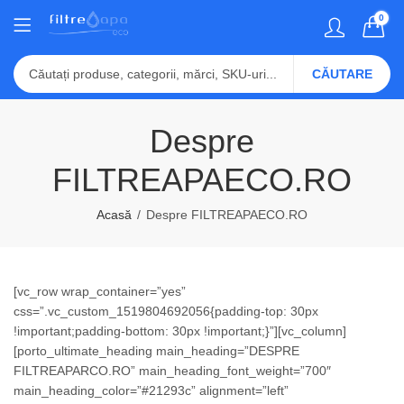
0
CĂUTARE
Despre
FILTREAPAECO.RO
Acasă
Despre FILTREAPAECO.RO
[vc_row wrap_container=”yes”
css=”.vc_custom_1519804692056{padding-top: 30px
!important;padding-bottom: 30px !important;}”][vc_column]
[porto_ultimate_heading main_heading=”DESPRE
FILTREAPARCO.RO” main_heading_font_weight=”700″
main_heading_color=”#21293c” alignment=”left”