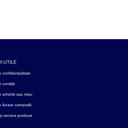
I UTILE
e confidențialitate
 condiții
de schimb sau retur
de livrare comandă
și service produse