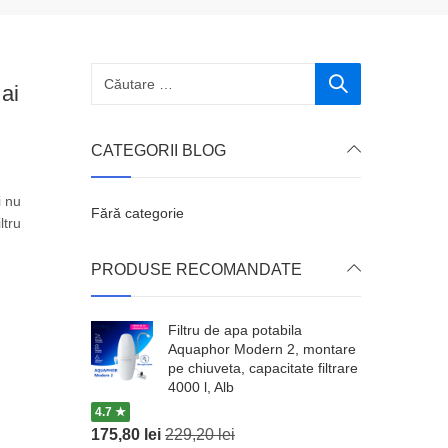
ai
CATEGORII BLOG
i nu
Fără categorie
ltru
PRODUSE RECOMANDATE
Filtru de apa potabila
Aquaphor Modern 2, montare
pe chiuveta, capacitate filtrare
4000 l, Alb
4.7 ★
175,80
lei
229,20
lei