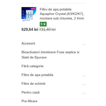
Filtru de apa potabila
Aquaphor Crystal (K3/K2/K7),
montare sub chiuveta, 2 l/min
5 ★
629,64
lei
731,40
lei
Accesorii
Bioactivatori intretinere Fose septice si
Statii de Epurare
Fără categorie
Filtre de apa potabila
Filtre de schimb
Pentru casă
Pre-filtrare