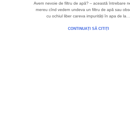
Avem nevoie de filtru de apă? – această întrebare n
mereu cînd vedem undeva un filtru de apă sau ob
cu ochiul liber careva impurități în apa de la
CONTINUAȚI SĂ CITIȚI