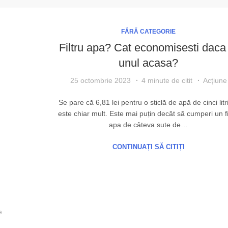
FĂRĂ CATEGORIE
Filtru apa? Cat economisesti daca 
unul acasa?
25 octombrie 2023
4 minute de citit
Acțiune
Se pare că 6,81 lei pentru o sticlă de apă de cinci litr
este chiar mult. Este mai puțin decât să cumperi un fi
apa de câteva sute de…
CONTINUAȚI SĂ CITIȚI
e