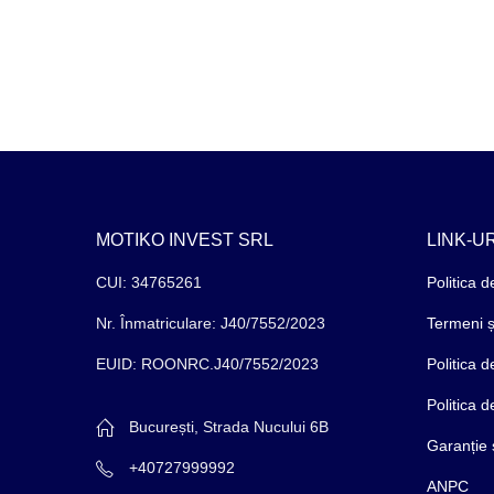
MOTIKO INVEST SRL
LINK-UR
CUI: 34765261
Politica d
Nr. Înmatriculare: J40/7552/2023
Termeni și
EUID: ROONRC.J40/7552/2023
Politica 
Politica 
București, Strada Nucului 6B
Garanție 
+40727999992
ANPC