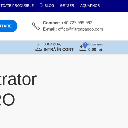
TOATE PRODUSELE
BLOG
GEYSER
AQUAPHOR
Contact:
+40 727 999 992
UTARE
E-mail:
office@filtreapaeco.com
BUNA ZIUA,
Coșul meu
0
INTRĂ ÎN CONT
0,00
lei
rator
RO