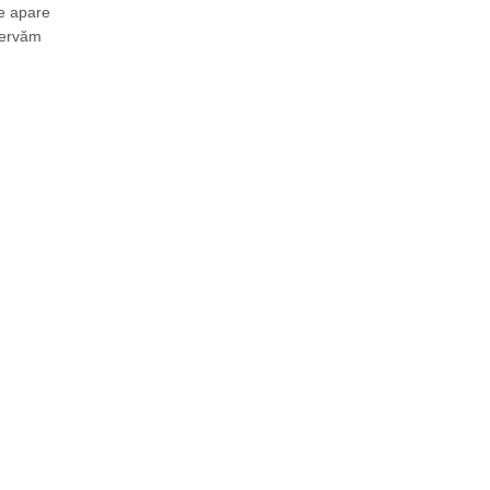
e apare
servăm
…